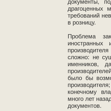
документы, п
драгоценных м
требований нев
в розницу.
Проблема за
иностранных 
производителя
сложно: не су
именников, д
производителе
было бы возмо
производите
конечному вла
много лет наза
документов.