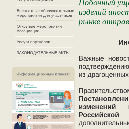
Побочный уще
изделий инос
Бесплатные образовательные
мероприятия для участников
рынке отправ
Открытые мероприятия
Ассоциации
Ин
Услуги партнёров
ЗАКОНОДАТЕЛЬНЫЕ АКТЫ
Важные новост
подтверждению
из драгоценны
Информационный плакат
:
Правительств
Постановлен
изменений 
Российско
дополнительны