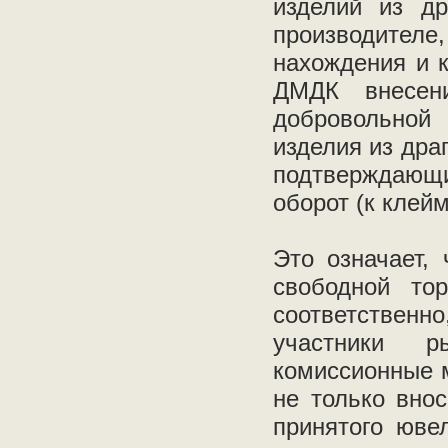
изделий из др
производите
нахождения и к
ДМДК внесен
добровольной
изделия из дра
подтверждающи
оборот (к клей
Это означает,
свободной то
соответственно
участники р
комиссионные м
не только вно
принятого юве