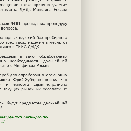
овещании также приняла участие
партамента ДМДК Минфина России
иказов ФПП, прошедших процедуру
 вопроса.
елирных изделий без пробирного
до трех таких изделий в месяц от
атчика в ГИИС ДМДК.
ардами в залог обработанных
ана необходимость дальнейшей
естно с Минфином России.
 проб для опробования ювелирных
укции. Юрий Зубарев пояснил, что
ей и импорта административно
в текущих рыночных условиях не
осы будут предметом дальнейшей
й.
alaty-yurij-zubarev-provel-
ii/