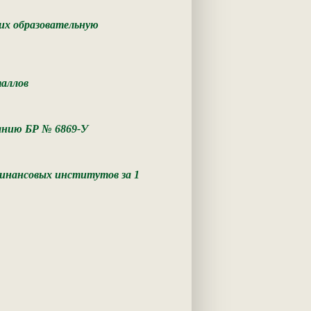
их образовательную
таллов
занию БР № 6869-У
финансовых институтов за 1