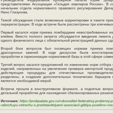
представителями Ассоциации «Гильдия ювелиров России». В с
начальник отдела нормативного правового регулирования Де
Нино Глазунова.
Темой обсуждения стали возможные корректировки в пакете пр
перерегистрации. В ходе встречи были рассмотрены три ключевых
Первый касался норм приема ломбардами невостребованных юв
клейма. Вместо полного запрета обсуждается введение лимита 
одного физического лица с обязательной регистрацией данных сд
Второй блок вопросов был посвящен нормам приема ломб
драгоценных камней. В ходе дискуссии была констатиров
проработки и гармонизации нормативной базы в этой сфере совм
Третий вопрос касался предложений по изменению норм отбора
изделий, направленных на увеличение проверок импортной прод
действующие процедуры для отечественных производител
разделены, и создание дополнительных технических барьеров 
является необходимой мерой.
Встреча прошла в конструктивном формате, а поднятые вопр
детальной проработки для нахождения сбалансированных решени
Источник:
https://probpalata.gov.ru/rukovoditel-federalnoj-probirnoj-p
rabochuyu-vstrechu-s-predstavitelyami-associacii-gildiya-yuvelirov-ross