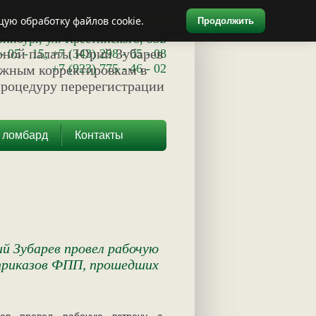
щую обработку файлов cookie.
Продолжить
ринбург,
ул. Крестинского, 53Б
- 05 - 15; +7 (343) 298 - 05 - 08
+7 (923) 775 - 46 - 02
 ломбард
Контакты
й Зубарев провел рабочую
приказов ФПП, прошедших
ев провел рабочую встречу с